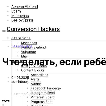
Aenean Eleifend
Etiam
Maecenas
Без рубрики
Conversion Hackers
CATEGORIES
Maecenas
Без рубрики
Aenean Eleifend
Vulputate
Etiam
Что делать, если ребё
FEATURES
Category Blocks
Content Blocks
Accordions
04.01.2025
Alerts
adminbook
Author
Facebook Fanpage
Instagram Feed
Pellentesque venenatis ac
Pinterest Board
TOTAL
Progress Bars
0