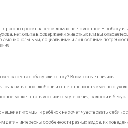
к страстно просит завести домашнее животное – собаку ил
 ухода, нет опыта в содержании животных или вы опасаетес
его эмоциональными, социальными и личностными потребнос
ание.
хочет завести собаку или кошку? Возможные причины:
я выразить свою любовь и ответственность именно в уход
тное может стать источником утешения, радости и безусло
омашние питомцы, и ребёнок не хочет чувствовать себя «о
м детям интересны особенности разных видов, их поведени