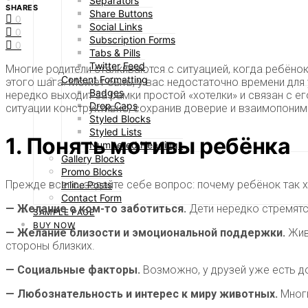
Separators
SHARES
Share Buttons
0
Social Links
0
Subscription Forms
0
Tabs & Pills
Twitter Feed
Многие родители сталкиваются с ситуацией, когда ребёно
Content Formatting
этого шага. Может быть, у вас недостаточно времени для
Badges
нередко выходит за рамки простой «хотелки» и связан с 
Drop Caps
ситуации конструктивно, сохранив доверие и взаимопоним
Styled Blocks
Styled Lists
1. Понять мотивы ребёнка
Numbered Headings
Gallery Blocks
Promo Blocks
Прежде всего, задайте себе вопрос: почему ребёнок так 
Inline Posts
Contact Form
— Желание о ком-то заботиться.
Дети нередко стремятс
SAMPLE PAGE
BUY NOW
— Желание близости и эмоциональной поддержки.
Живо
стороны близких.
— Социальные факторы.
Возможно, у друзей уже есть д
— Любознательность и интерес к миру животных.
Многи