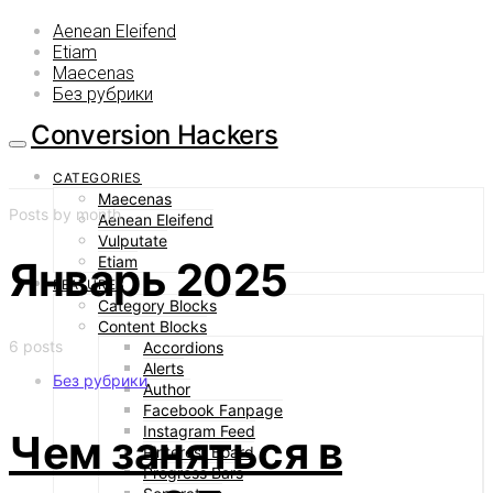
Aenean Eleifend
Etiam
Maecenas
Без рубрики
Conversion Hackers
CATEGORIES
Maecenas
Posts by month
Aenean Eleifend
Vulputate
Etiam
Январь 2025
FEATURES
Category Blocks
Content Blocks
6 posts
Accordions
Alerts
Без рубрики
Author
Facebook Fanpage
Instagram Feed
Чем заняться в
Pinterest Board
Progress Bars