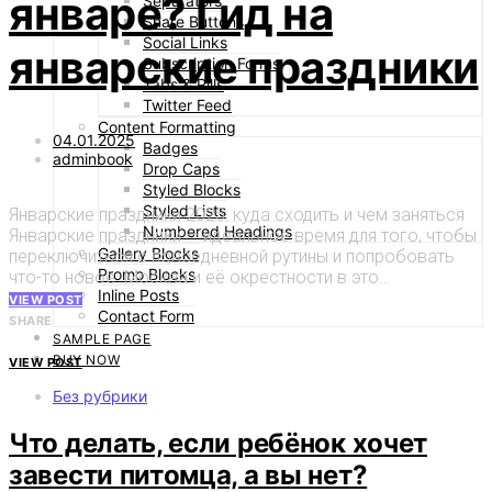
январе? Гид на
Separators
Share Buttons
Social Links
январские праздники
Subscription Forms
Tabs & Pills
Twitter Feed
Content Formatting
04.01.2025
Badges
adminbook
Drop Caps
Styled Blocks
Styled Lists
Январские праздники 2025: куда сходить и чем заняться
Numbered Headings
Январские праздники — идеальное время для того, чтобы
Gallery Blocks
переключиться с повседневной рутины и попробовать
Promo Blocks
что-то новое. Москва и её окрестности в это…
Inline Posts
VIEW POST
Contact Form
SHARE
SAMPLE PAGE
BUY NOW
VIEW POST
Без рубрики
Что делать, если ребёнок хочет
завести питомца, а вы нет?