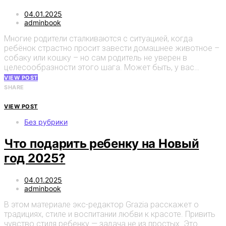
04.01.2025
adminbook
Многие родители сталкиваются с ситуацией, когда
ребёнок страстно просит завести домашнее животное –
собаку или кошку – но сам родитель не уверен в
целесообразности этого шага. Может быть, у вас…
VIEW POST
SHARE
VIEW POST
Без рубрики
Что подарить ребенку на Новый
год 2025?
04.01.2025
adminbook
В этом материале экс-редактор Grazia расскажет о
традициях, стиле и воспитании любви к красоте. Привить
чувство стиля ребенку — задача не из простых. Это