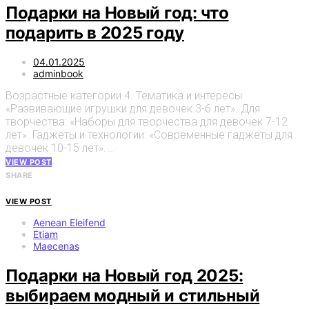
Подарки на Новый год: что
подарить в 2025 году
04.01.2025
adminbook
Возрастные категории 4. Тематика и интересы
«Развивающие игрушки для девочек 3-6 лет». Для
творчества: «Наборы для творчества для девочек 7-12
лет». Гаджеты и технологии: «Современные гаджеты для
девочек 10-15 лет».…
VIEW POST
SHARE
VIEW POST
Aenean Eleifend
Etiam
Maecenas
Подарки на Новый год 2025:
выбираем модный и стильный