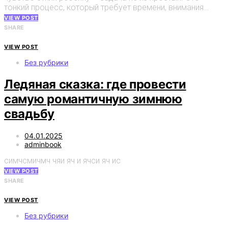
тонкий процесс, который требует времени, внимания…
VIEW POST
SHARE
VIEW POST
Без рубрики
Ледяная сказка: где провести
самую романтичную зимнюю
свадьбу
04.01.2025
adminbook
симчсмичмч чяи яч и ячси яч ис
VIEW POST
SHARE
VIEW POST
Без рубрики